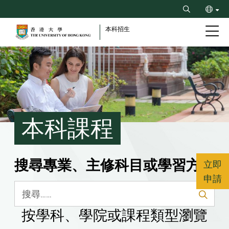
Skip
Search
to
ENG
main
本科招生
content
简
Breadcrumb
本科課程
搜尋專業、主修科目或學習方向
立即
申請
按學科、學院或課程類型瀏覽