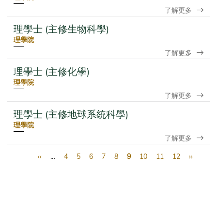
了解更多
理學士 (主修生物科學)
理學院
了解更多
理學士 (主修化學)
理學院
了解更多
理學士 (主修地球系統科學)
理學院
了解更多
Pagination
First
Previous
‹‹
…
頁
4
頁
5
頁
6
頁
7
頁
8
Current
9
頁
10
頁
11
頁
12
Next
››
Last
page
page
面
面
面
面
面
page
面
面
面
page
page