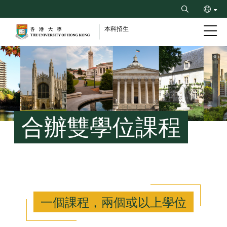
Skip
Search
to
ENG
main
本科招生
content
简
Breadcrumb
合辦雙學位課程
一個課程，兩個或以上學位