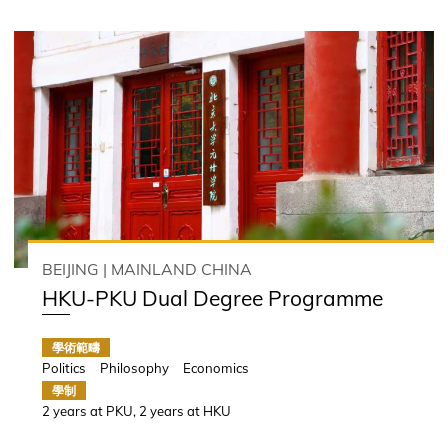
BEIJING | MAINLAND CHINA
HKU-PKU Dual Degree Programme
學術範疇
Politics
Philosophy
Economics
學制
2 years at PKU, 2 years at HKU