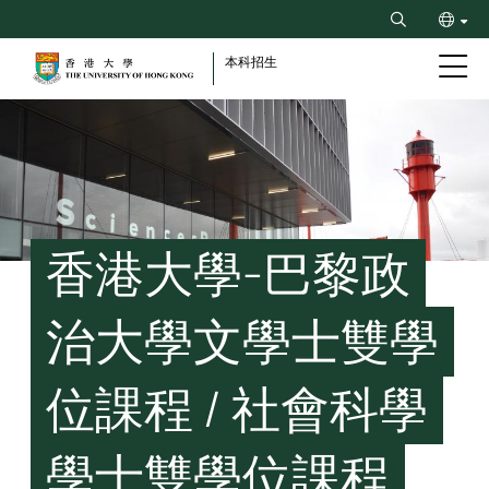
Skip
Search
to
ENG
main
本科招生
content
简
Breadcrumb
香港大學-巴黎政
治大學文學士雙學
位課程 / 社會科學
學士雙學位課程