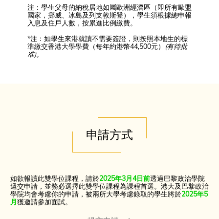
注：學生父母的納稅居地如屬歐洲經濟區（即所有歐盟
國家，挪威、冰島及列支敦斯登），學生須根據總申報
入息及住戶人數，按累進比例繳費。
*注：如學生來港就讀不需要簽證，則按照本地生的標
準繳交香港大學學費（每年約港幣44,500元）
(有待批
准)
。
申請方式
如欲報讀此雙學位課程，請於
2025年3月4日前
透過巴黎政治學院
遞交申請，並務必選擇此雙學位課程為課程首選。港大及巴黎政治
學院均會考慮你的申請，被兩所大學考慮錄取的學生將於
2025年5
月
獲邀請參加面試。