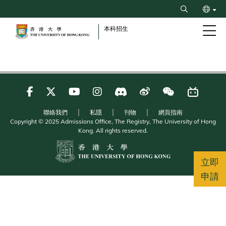
Skip
Search
to
ENG
main
本科招生
content
简
聯絡我們
私隱
刊物
網頁指南
Copyright © 2025 Admissions Office, The Registry, The University of Hong
Kong. All rights reserved.
立即
申請