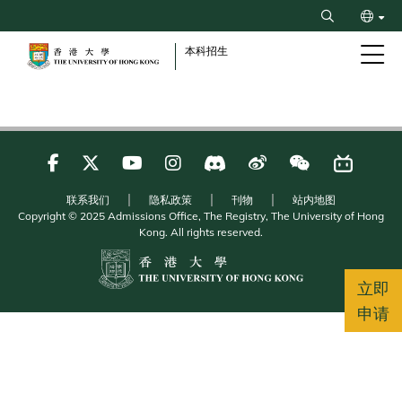
Skip
Search
to
ENG
main
本科招生
content
繁
联系我们
隐私政策
刊物
站内地图
Copyright © 2025 Admissions Office, The Registry, The University of Hong
Kong. All rights reserved.
立即
申请