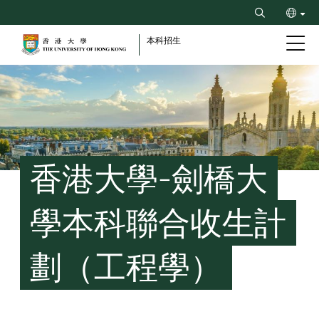
Skip
Search
to
ENG
main
本科招生
content
简
Breadcrumb
香港大學-劍橋大
學本科聯合收生計
劃（工程學）