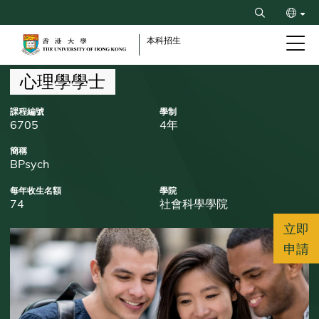
Skip
Search
to
ENG
main
本科招生
content
简
Breadcrumb
心理學學士
課程編號
學制
6705
4年
簡稱
BPsych
每年收生名額
學院
74
社會科學學院
立即
申請