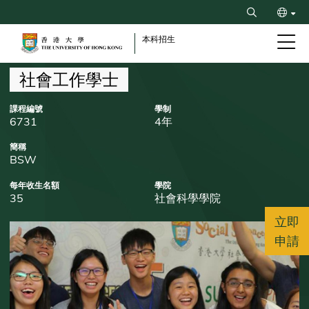
Skip
Search
to
ENG
main
本科招生
content
简
Breadcrumb
社會工作學士
課程編號
學制
6731
4年
簡稱
BSW
每年收生名額
學院
35
社會科學學院
立即
申請