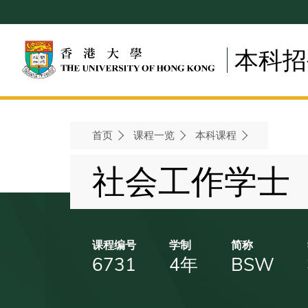
Skip
to
main
本科招
content
首页
课程一览
本科课程
Breadcrumb
社会工作学士
课程编号
学制
简称
6731
4年
BSW