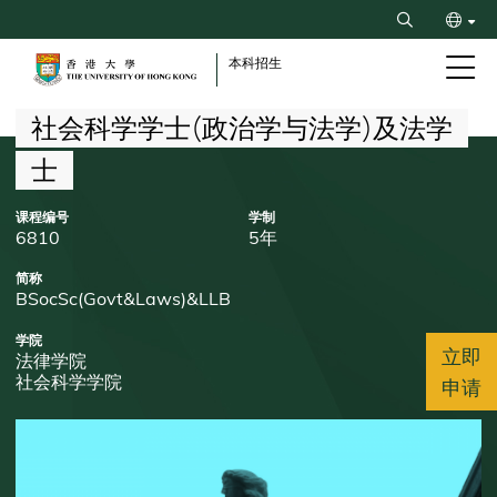
Skip
Search
to
ENG
main
本科招生
content
繁
Breadcrumb
社会科学学士(政治学与法学)及法学
士
课程编号
学制
6810
5年
简称
BSocSc(Govt&Laws)&LLB
学院
立即
法律学院
社会科学学院
申请