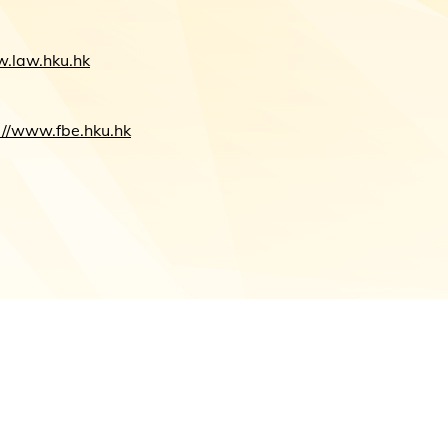
w.law.hku.hk
://www.fbe.hku.hk