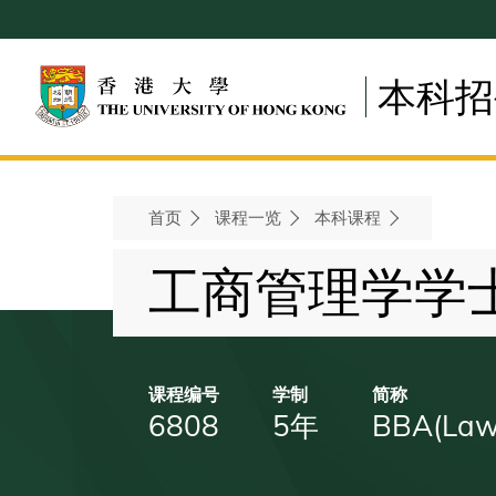
Skip
to
main
本科招
content
首页
课程一览
本科课程
Breadcrumb
工商管理学学
课程编号
学制
简称
6808
5年
BBA(Law