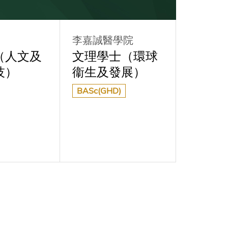
李嘉誠醫學院
經管學
（人文及
文理學士（環球
工商管
技）
衞生及發展）
BBA
BASc(GHD)