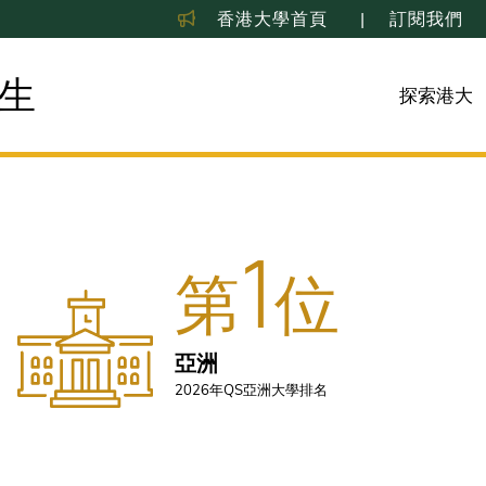
香港大學首頁
訂閱我們
生
探索港大
1
第
位
亞洲
2026年QS亞洲大學排名