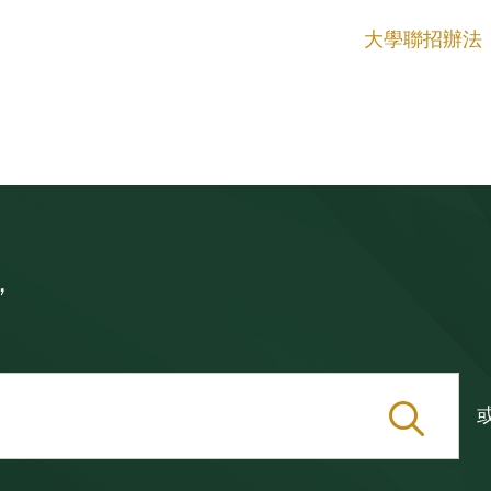
大學聯招辦法
，