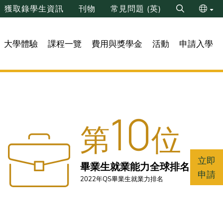
獲取錄學生資訊
刊物
常見問題 (英)
Search
ENG
大學體驗
課程一覽
費用與獎學金
活動
申請入學
简
10
第
位
立即
畢業生就業能力全球排名
申請
2022年QS畢業生就業力排名