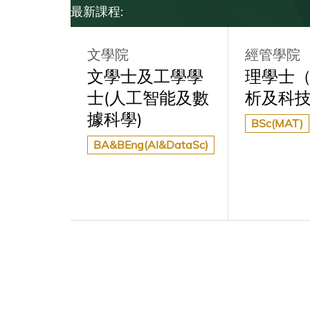
最新課程:
文學院
經管學院
－加州
文學士及工學學
理學士
萊分校
士(人工智能及數
析及科
位課程
據科學)
BSc(MAT)
BA&BEng(AI&DataSc)
ve