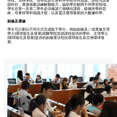
學院、法律學院、理學院及社會科學學院共同負責。課程另設鞏
固科目，透過個案訓練解難能力，協助學生馳聘不同學習領域。
學生在第一及第二學年必須修讀三個橫向課程，鍛煉跨學科思
維，培養領導和倡議才能，以及靈活運用最新的大數據科學。
副修及選修
學生可計劃以不同方式完成餘下學分，例如副修及／或選修文理
學士(環球衞生及發展)或醫學院其他課程提供的學科。文理學士
(環球衞生及發展)提供的副修選項包括環球衞生及亞洲環球發
展。