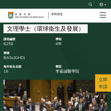
Skip
Search
to
ENG
main
本科招生
content
简
Breadcrumb
文理學士（環球衞生及發展）
課程編號
學制
6250
4年
簡稱
BASc(GHD)
每年收生名額
學院
18
李嘉誠醫學院
立即
申請