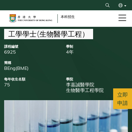
Skip
Search
to
ENG
main
本科招生
content
简
Breadcrumb
工學學士(生物醫學工程）
課程編號
學制
6925
4年
簡稱
BEng(BME)
每年收生名額
學院
75
李嘉誠醫學院
生物醫學工程學院
立即
申請