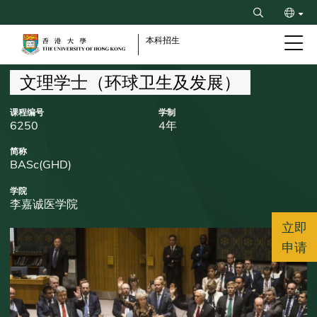
Skip
Search
to
ENG
main
本科招生
content
繁
Breadcrumb
文理学士（环球卫生及发展）
课程编号
学制
6250
4年
简称
BASc(GHD)
学院
李嘉诚医学院
立即
申请