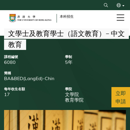
Skip
Search
to
ENG
main
本科招生
content
简
Breadcrumb
文學士及教育學士（語文教育）– 中文
教育
課程編號
學制
6080
5年
簡稱
BA&BED(LangEd)-Chin
每年收生名額
學院
立即
17
文學院
教育學院
申請