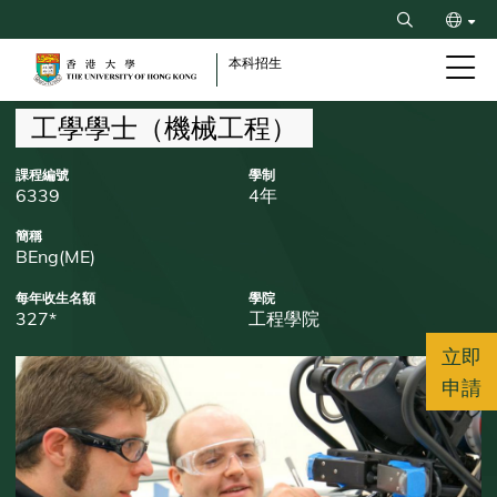
Skip
Search
to
ENG
main
本科招生
content
简
Breadcrumb
工學學士（機械工程）
課程編號
學制
6339
4年
簡稱
BEng(ME)
每年收生名額
學院
327*
工程學院
立即
申請