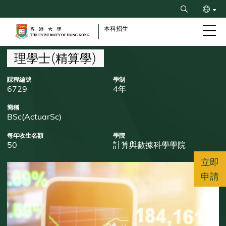
Skip
Search
to
ENG
main
本科招生
content
简
Breadcrumb
理學士(精算學)
課程編號
學制
6729
4年
簡稱
BSc(ActuarSc)
每年收生名額
學院
50
計算與數據科學學院
立即
申請