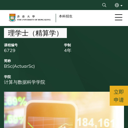
Skip
Search
to
ENG
main
本科招生
content
繁
Breadcrumb
理学士（精算学）
课程编号
学制
6729
4年
简称
BSc(ActuarSc)
学院
计算与数据科学学院
立即
申请