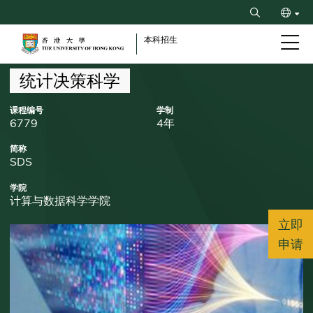
Skip
Search
to
ENG
main
本科招生
content
繁
Breadcrumb
统计决策科学
课程编号
学制
6779
4年
简称
SDS
学院
计算与数据科学学院
立即
申请