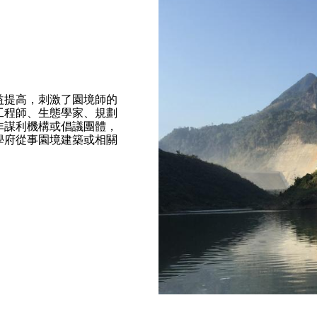
益提高，刺激了園境師的
工程師、生態學家、規劃
非謀利機構或倡議團體，
學府從事園境建築或相關