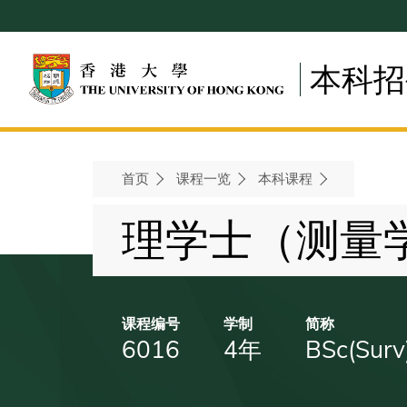
Skip
to
main
本科招
content
首页
课程一览
本科课程
Breadcrumb
理学士（测量
课程编号
学制
简称
6016
4年
BSc(Surv