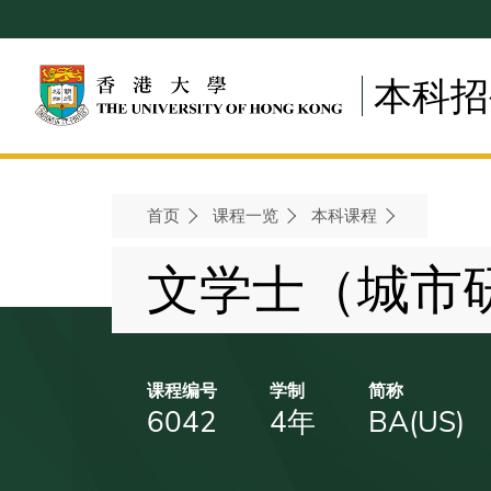
Skip
to
main
本科招
content
首页
课程一览
本科课程
Breadcrumb
文学士（城市
课程编号
学制
简称
6042
4年
BA(US)