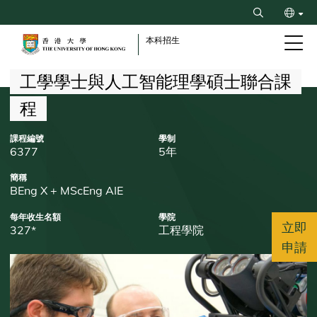
Skip
Search
to
ENG
main
本科招生
content
简
Breadcrumb
工學學士與人工智能理學碩士聯合課
程
課程編號
學制
6377
5年
簡稱
BEng X + MScEng AIE
每年收生名額
學院
立即
327*
工程學院
申請