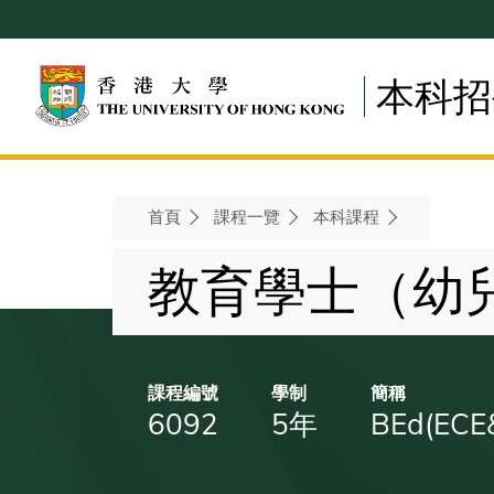
Skip
to
main
本科招
content
首頁
課程一覽
本科課程
Breadcrumb
教育學士（幼
課程編號
學制
簡稱
6092
5年
BEd(ECE