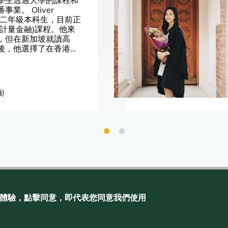
業。 Oliver
一位二年級本科生，目前正
(計量金融)課程。他來
，但在新加坡就讀高
後，他選擇了在香港大
流的教育，體驗香港的
讀期間，他曾到新加坡
了一個香港大學的新學
)
聯絡我們
私隱
刊物
網頁指南
瀏覽體驗，點擊同意，即代表您同意我們使用
 Admissions Office, The Registry, The University of Hong Kong. All rights
reserved.