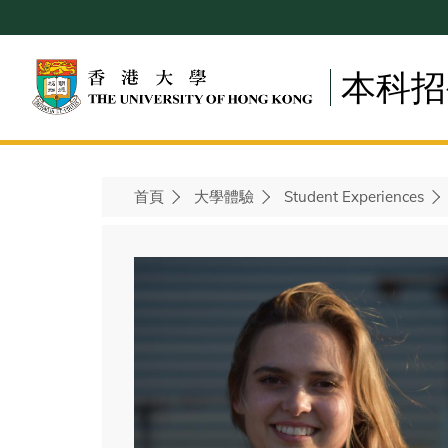
Skip
to
main
本科招
content
首頁
大學體驗
Student Experiences
Breadcrumb