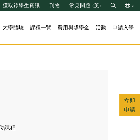
獲取錄學生資訊
刊物
常見問題 (英)
Search
ENG
大學體驗
課程一覽
費用與獎學金
活動
申請入學
简
立即
申請
位課程