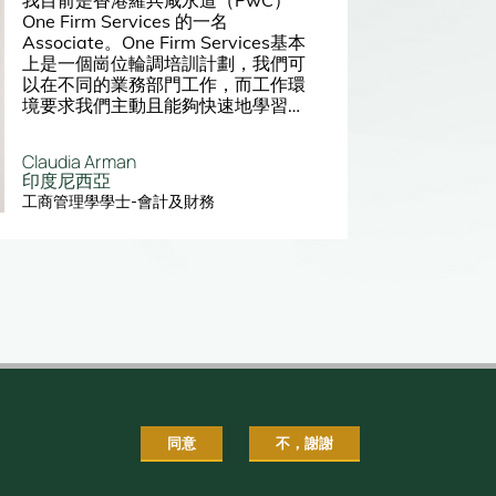
One Firm Services 的一名
Associate。One Firm Services基本
上是一個崗位輪調培訓計劃，我們可
以在不同的業務部門工作，而工作環
境要求我們主動且能夠快速地學習新
事物。多虧香港大學明快的教學方
法，我很快便適應了香港急速的工作
Claudia Arman
節奏。
印度尼西亞
工商管理學學士-會計及財務
同意
不，謝謝