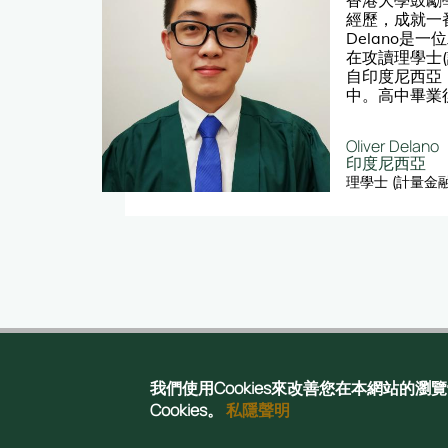
的大
經歷，成就一番事
全額
Delano是
大學
在攻讀理學士
譽及
自印度尼西亞
因為
中。高中畢業
學追求世界一
醫科生
活躍氣氛。在
Oliver Delano
交流，並加入
印度尼西亞
會。
理學士 (計量金融
我們使用Cookies來改善您在本網站的
Copyright © 2025
Cookies。
私隱聲明