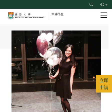
Skip
Search
to
ENG
main
本科招生
content
简
Breadcrumb
立即
申請