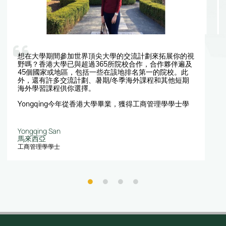
想在大學期間參加世界頂尖大學的交流計劃來拓展你的視
野嗎？香港大學已與超過365所院校合作，合作夥伴遍及
45個國家或地區，包括一些在該地排名第一的院校。此
外，還有許多交流計劃、暑期/冬季海外課程和其他短期
海外學習課程供你選擇。
Yongqing今年從香港大學畢業，獲得工商管理學學士學
位（會計及財務）。她參加了前往加拿大的不列顛哥倫比
亞大學(UBC)的交流計劃，這些新體驗幫助她豐富了自己
的學習生活，更促進了她的個人成長。
Yongqing San
馬來西亞
工商管理學學士