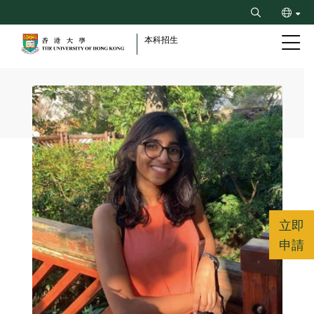
Skip
Search
to
ENG
main
本科招生
content
简
Breadcrumb
立即
申請