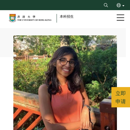
Skip
Search
to
ENG
main
本科招生
content
繁
Breadcrumb
立即
申请