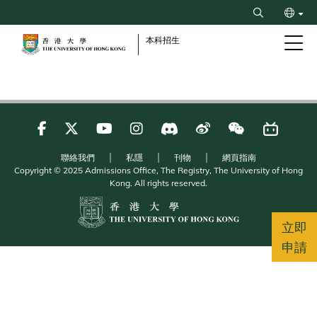
Skip
Search
to
ENG
main
本科招生
content
简
聯絡我們
私隱
刊物
網頁指南
Copyright © 2025 Admissions Office, The Registry, The University of Hong
Kong. All rights reserved.
立即
申請