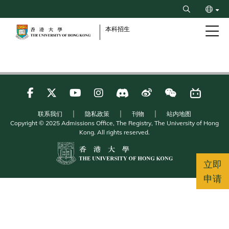
Skip
Search
to
ENG
main
本科招生
content
繁
联系我们
隐私政策
刊物
站内地图
Copyright © 2025 Admissions Office, The Registry, The University of Hong
Kong. All rights reserved.
立即
申请