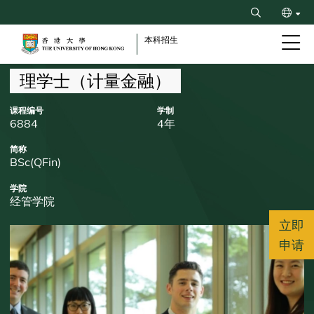
Skip
Search
to
ENG
main
本科招生
content
繁
Breadcrumb
理学士（计量金融）
课程编号
学制
6884
4年
简称
BSc(QFin)
学院
经管学院
立即
申请