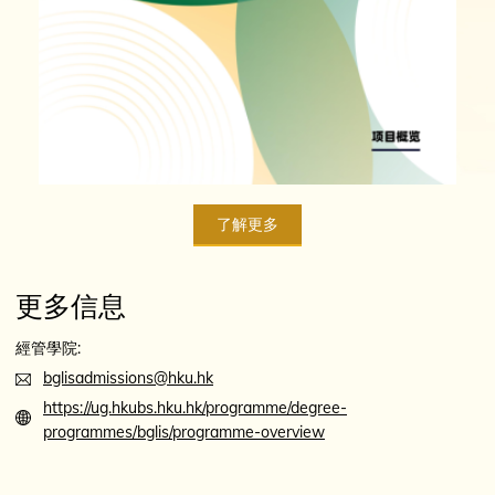
了解更多
更多信息
經管學院:
bglisadmissions@hku.hk
https://ug.hkubs.hku.hk/programme/degree-
programmes/bglis/programme-overview