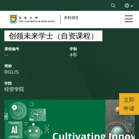
Skip
Search
to
ENG
main
本科招生
content
繁
Breadcrumb
创领未来学士（自资课程）
课程编号
学制
--
4年
简称
BGLIS
学院
经管学院
立即
申请