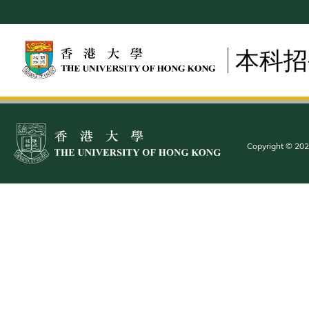
Skip
to
main
本科招
content
Copyright © 2025