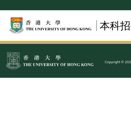
Skip
to
main
本科招
content
Copyright © 2025