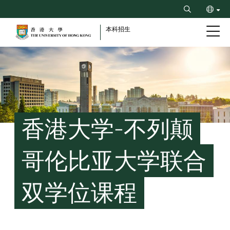
Skip
Search
to
ENG
main
本科招生
content
繁
Breadcrumb
香港大学-不列颠
哥伦比亚大学联合
双学位课程