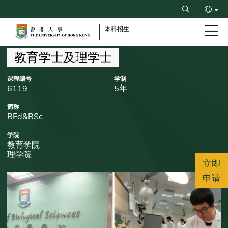
Skip
Search
to
ENG
main
本科招生
content
繁
Breadcrumb
教育学士及理学士
课程编号
学制
6119
5年
简称
BEd&BSc
学院
教育学院
理学院
立即
申请