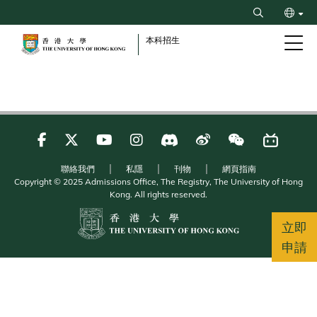
Skip
Search
to
ENG
main
本科招生
content
简
聯絡我們
私隱
刊物
網頁指南
Copyright © 2025 Admissions Office, The Registry, The University of Hong
Kong. All rights reserved.
立即
申請