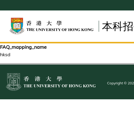
Skip
to
main
本科招
content
FAQ_mapping_name
hksd
Copyright © 2025