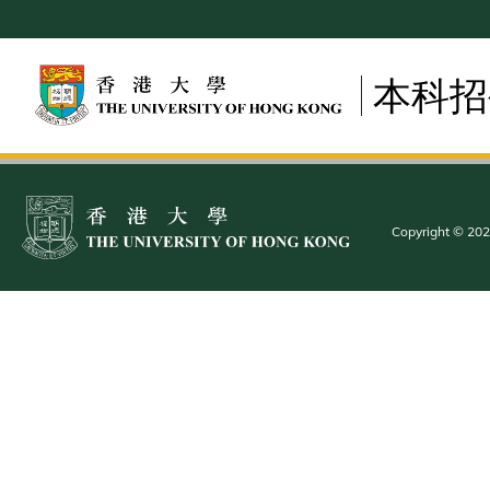
Skip
to
main
本科招
content
Copyright © 2025