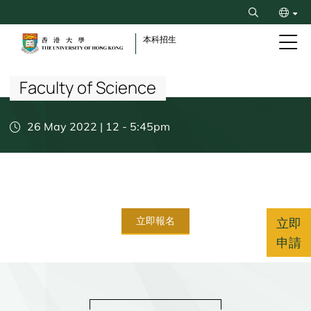
Skip
Search
to
ENG
main
本科招生
content
Breadcrumb
简
Faculty of Science
26 May 2022 | 12
-
5:45pm
立即報名
立即
申請