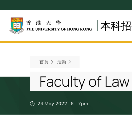
Skip
to
main
本科招
content
Breadcrumb
首頁
活動
Faculty of Law
24 May 2022 | 6
-
7pm