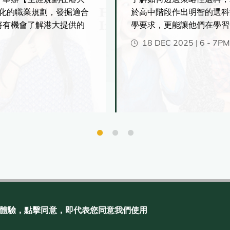
人化的職業規劃，發掘適合
於高中階段作出明智的選科
將有機會了解港大提供的
學要求，更能讓他們在學習
沿人工智能相關的創新課
業表現。
18 DEC 2025 | 6
-
7PM
與實習機會。
聯絡我們
私隱
刊物
網頁指南
瀏覽體驗，點擊同意，即代表您同意我們使用
 Admissions Office, The Registry, The University of Hong Kong. All rights
reserved.