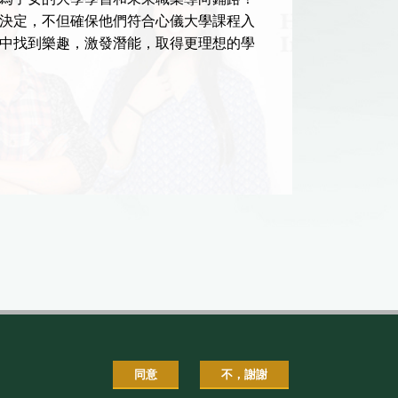
決定，不但確保他們符合心儀大學課程入
手，人工
中找到樂趣，激發潛能，取得更理想的學
中學生、
技能，在
25 OC
最新入學
會。
同意
不，謝謝