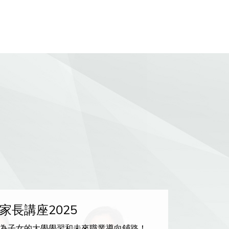
家長講座2025
香港大
為子女的大學學習和未來職業導向鋪路！
掌控AI