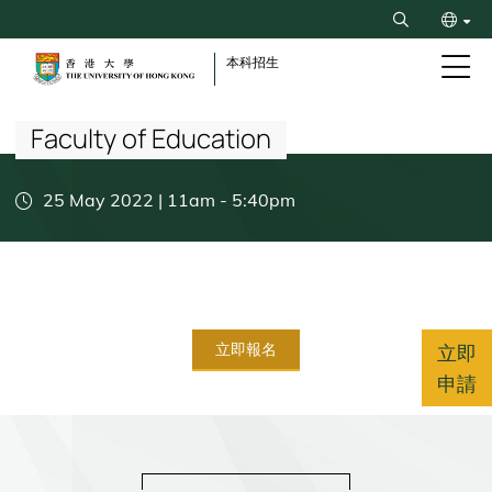
Skip
Search
to
ENG
main
本科招生
content
Breadcrumb
简
Faculty of Education
25 May 2022 | 11am
-
5:40pm
立即報名
立即
申請