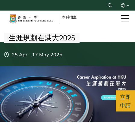
Skip
Search
to
ENG
main
本科招生
content
Breadcrumb
简
生涯規劃在港大2025
25 Apr
-
17 May 2025
立即
申請