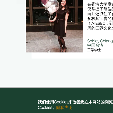
的台湾
在香港大学度
非常
仅掌握了每位
其中
而且还抓住了
此体
多极其宝贵的
学生
了AIESEC
开设
周的国际文化
，这一
第二年，我在
历显得
次实习，并在
Shirley Chiang
科研培
了香港大学新
中国台湾
导下开
DreamCat
工学学士
料地进入了前
我们使用Cookies来改善您在本网站的
Copyright © 2025
Cookies。
隐私声明