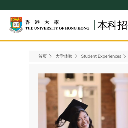
Skip
to
main
本科招
content
首页
大学体验
Student Experiences
Breadcrumb