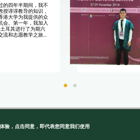
过的四年半期间，我不
教授谆谆教导的知识，
香港大学为我提供的众
机会。第一年，我加入
，到土耳其进行了为期六
交流和志愿教学之旅。
一家初创公司进行第一
创始人的鼓励下，参加
推出的创业大赛——
chers，我的团队还出乎意
20名！
联系我们
隐私政策
刊物
站内地图
浏览体验，点击同意，即代表您同意我们使用
 Admissions Office, The Registry, The University of Hong Kong. All rights
reserved.