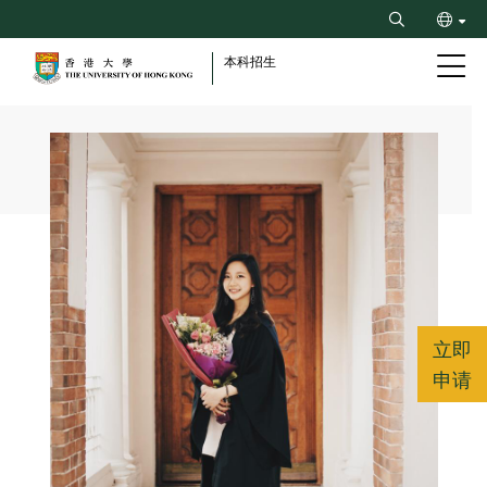
Skip
Search
to
ENG
main
本科招生
content
繁
Breadcrumb
立即
申请