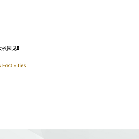
园见‼ ️
l-activities