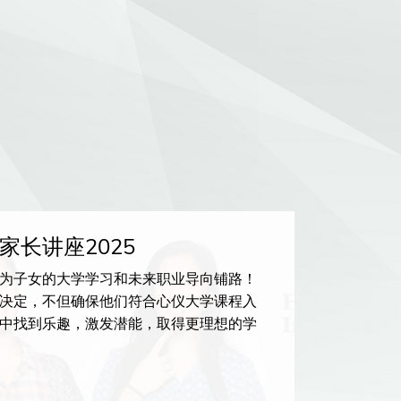
家长讲座2025
香港大
为子女的大学学习和未来职业导向铺路！
掌控AI
决定，不但确保他们符合心仪大学课程入
手，人工
中找到乐趣，激发潜能，取得更理想的学
中学生、
技能，在
25 OC
最新入学
会。