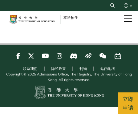
Skip
Search
to
ENG
main
本科招生
content
繁
联系我们
隐私政策
刊物
站内地图
Copyright © 2025 Admissions Office, The Registry, The University of Hong
Kong. All rights reserved.
立即
申请