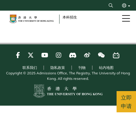
Skip
Search
to
ENG
main
本科招生
content
繁
联系我们
隐私政策
刊物
站内地图
Copyright © 2025 Admissions Office, The Registry, The University of Hong
Kong. All rights reserved.
立即
申请