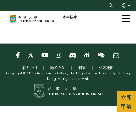
Skip
Search
to
繁
main
本科招生
content
联系我们
隐私政策
刊物
站内地图
Copyright © 2025 Admissions Office, The Registry, The University of Hong
Kong. All rights reserved.
立即
申请